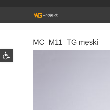
Skip
to
content
MC_M11_TG męski
Otwórz pasek narzędzi