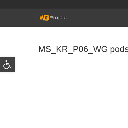
Skip
to
content
MS_KR_P06_WG podsta
Otwórz pasek narzędzi