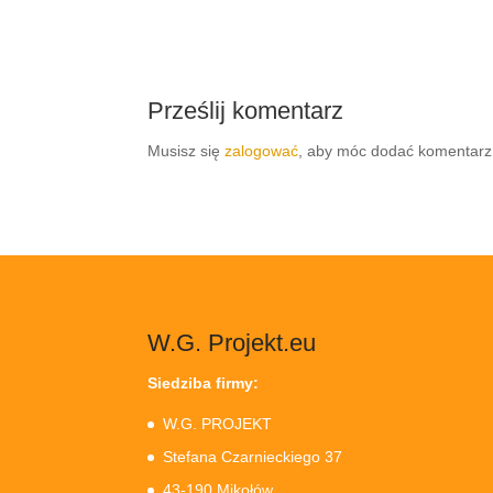
Prześlij komentarz
Musisz się
zalogować
, aby móc dodać komentarz
W.G. Projekt.eu
Siedziba firmy:
W.G. PROJEKT
Stefana Czarnieckiego 37
43-190 Mikołów