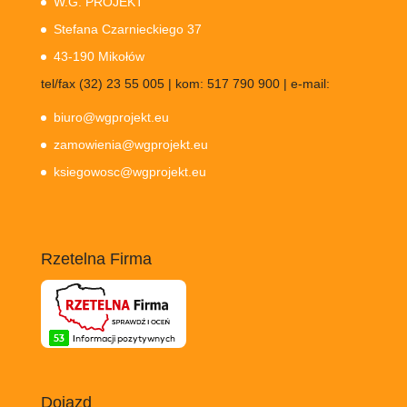
W.G. PROJEKT
Stefana Czarnieckiego 37
43-190 Mikołów
tel/fax (32) 23 55 005 | kom: 517 790 900 | e-mail:
biuro@wgprojekt.eu
zamowienia@wgprojekt.eu
ksiegowosc@wgprojekt.eu
Rzetelna Firma
Dojazd