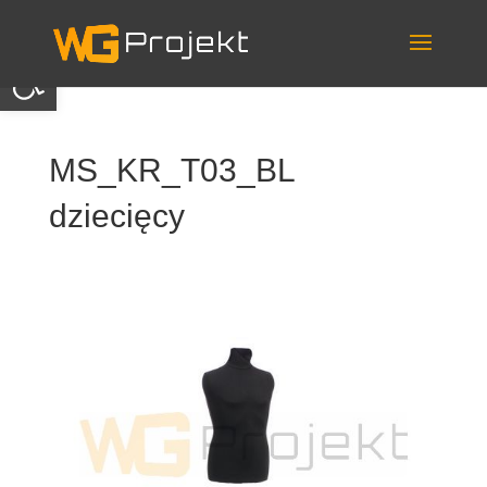
Skip
to
content
Otwórz pasek narzędzi
MS_KR_T03_BL
dziecięcy