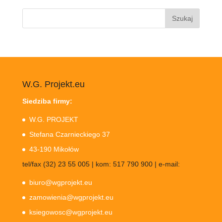
Szukaj:
W.G. Projekt.eu
Siedziba firmy:
W.G. PROJEKT
Stefana Czarnieckiego 37
43-190 Mikołów
tel/fax (32) 23 55 005 | kom: 517 790 900 | e-mail:
biuro@wgprojekt.eu
zamowienia@wgprojekt.eu
ksiegowosc@wgprojekt.eu