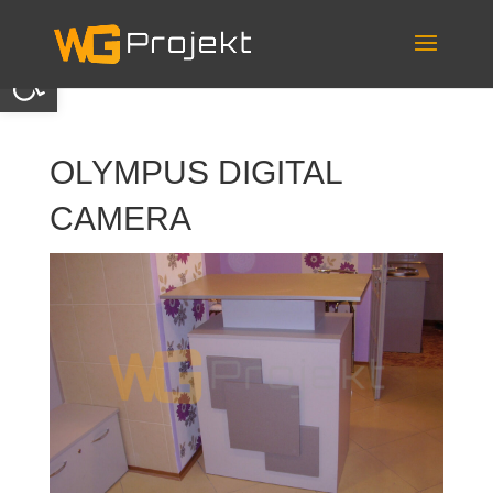
Skip
to
content
Otwórz pasek narzędzi
OLYMPUS DIGITAL
CAMERA