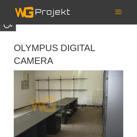
Skip
to
content
Otwórz pasek narzędzi
OLYMPUS DIGITAL
CAMERA