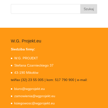
Szukaj:
W.G. Projekt.eu
Siedziba firmy:
W.G. PROJEKT
Stefana Czarnieckiego 37
43-190 Mikołów
tel/fax (32) 23 55 005 | kom: 517 790 900 | e-mail:
biuro@wgprojekt.eu
zamowienia@wgprojekt.eu
ksiegowosc@wgprojekt.eu