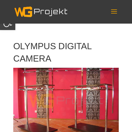
Skip
to
content
Otwórz pasek narzędzi
OLYMPUS DIGITAL
CAMERA