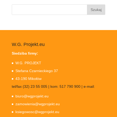
Szukaj:
W.G. Projekt.eu
Siedziba firmy:
W.G. PROJEKT
Stefana Czarnieckiego 37
43-190 Mikołów
tel/fax (32) 23 55 005 | kom: 517 790 900 | e-mail:
biuro@wgprojekt.eu
zamowienia@wgprojekt.eu
ksiegowosc@wgprojekt.eu