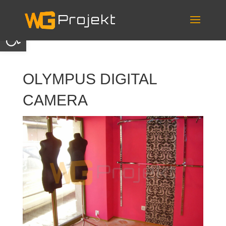
Skip
to
content
Otwórz pasek narzędzi
OLYMPUS DIGITAL
CAMERA