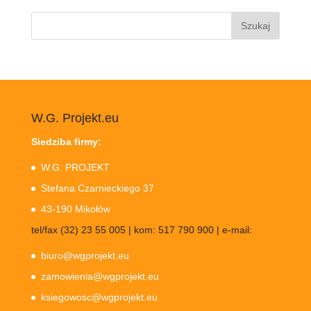
Szukaj:
W.G. Projekt.eu
Siedziba firmy:
W.G. PROJEKT
Stefana Czarnieckiego 37
43-190 Mikołów
tel/fax (32) 23 55 005 | kom: 517 790 900 | e-mail:
biuro@wgprojekt.eu
zamowienia@wgprojekt.eu
ksiegowosc@wgprojekt.eu