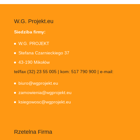
W.G. Projekt.eu
Siedziba firmy:
W.G. PROJEKT
Stefana Czarnieckiego 37
43-190 Mikołów
tel/fax (32) 23 55 005 | kom: 517 790 900 | e-mail:
biuro@wgprojekt.eu
zamowienia@wgprojekt.eu
ksiegowosc@wgprojekt.eu
Rzetelna Firma