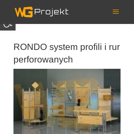
Skip
to
content
Otwórz pasek narzędzi
RONDO system profili i rur
perforowanych