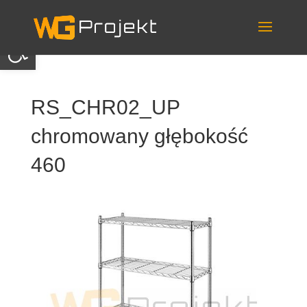
Skip
to
content
Otwórz pasek narzędzi
RS_CHR02_UP
chromowany głębokość
460