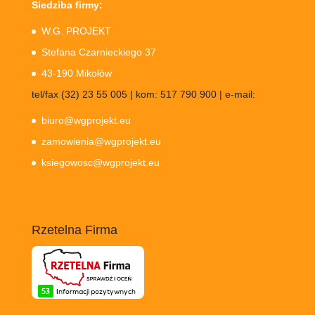
Siedziba firmy:
W.G. PROJEKT
Stefana Czarnieckiego 37
43-190 Mikołów
tel/fax (32) 23 55 005 | kom: 517 790 900 | e-mail:
biuro@wgprojekt.eu
zamowienia@wgprojekt.eu
ksiegowosc@wgprojekt.eu
Rzetelna Firma