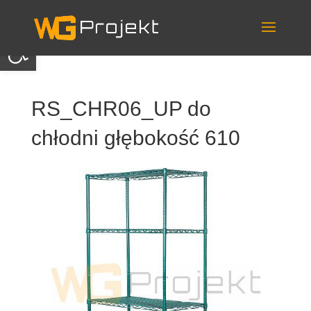
Skip
to
content
Otwórz pasek narzędzi
RS_CHR06_UP do
chłodni głębokość 610