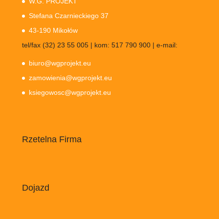
W.G. PROJEKT
Stefana Czarnieckiego 37
43-190 Mikołów
tel/fax (32) 23 55 005 | kom: 517 790 900 | e-mail:
biuro@wgprojekt.eu
zamowienia@wgprojekt.eu
ksiegowosc@wgprojekt.eu
Rzetelna Firma
Dojazd