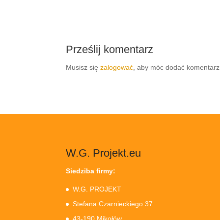
Prześlij komentarz
Musisz się
zalogować
, aby móc dodać komentarz
W.G. Projekt.eu
Siedziba firmy:
W.G. PROJEKT
Stefana Czarnieckiego 37
43-190 Mikołów