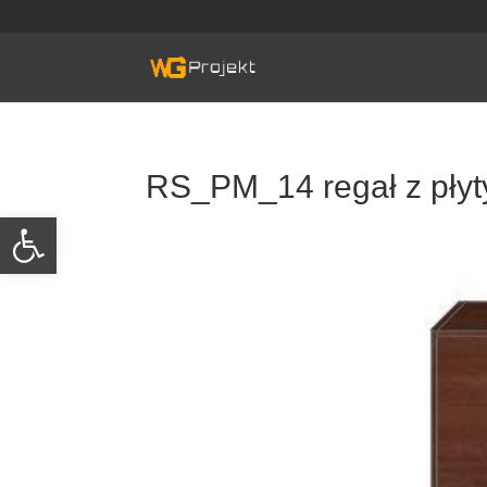
Skip
to
content
RS_PM_14 regał z płyt
Otwórz pasek narzędzi