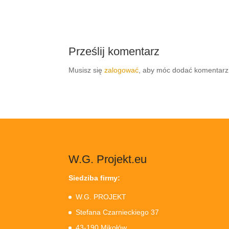
Prześlij komentarz
Musisz się
zalogować
, aby móc dodać komentarz
W.G. Projekt.eu
Siedziba firmy:
W.G. PROJEKT
Stefana Czarnieckiego 37
43-190 Mikołów