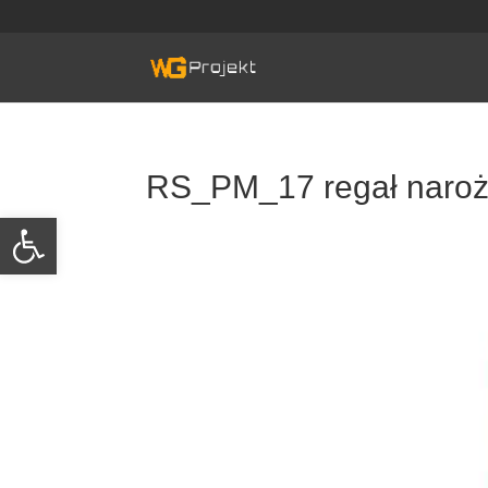
Skip
to
content
RS_PM_17 regał naroż
Otwórz pasek narzędzi