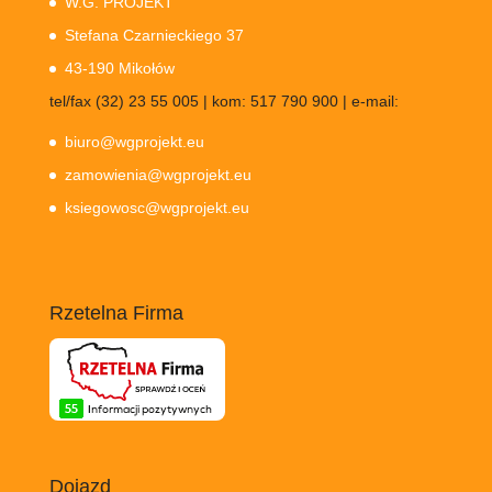
W.G. PROJEKT
Stefana Czarnieckiego 37
43-190 Mikołów
tel/fax (32) 23 55 005 | kom: 517 790 900 | e-mail:
biuro@wgprojekt.eu
zamowienia@wgprojekt.eu
ksiegowosc@wgprojekt.eu
Rzetelna Firma
Dojazd