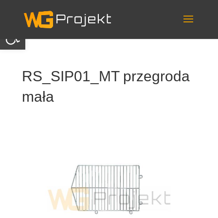
Skip
to
content
Otwórz pasek narzędzi
RS_SIP01_MT przegroda
mała