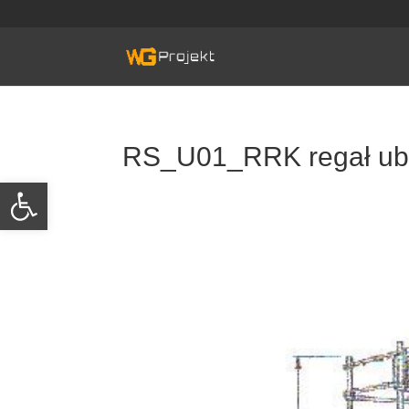
Skip
to
content
RS_U01_RRK regał ub
Otwórz pasek narzędzi