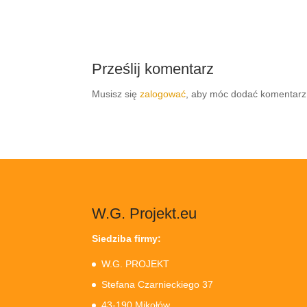
Prześlij komentarz
Musisz się
zalogować
, aby móc dodać komentarz
W.G. Projekt.eu
Siedziba firmy:
W.G. PROJEKT
Stefana Czarnieckiego 37
43-190 Mikołów