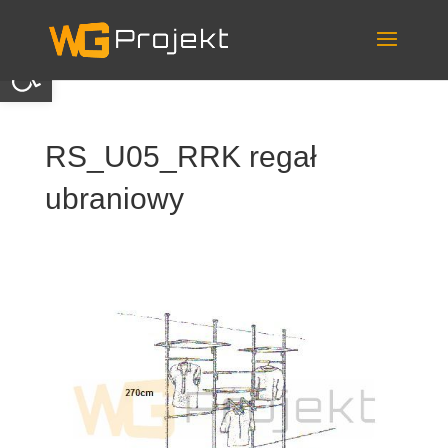
Skip
to
content
Otwórz pasek narzędzi
RS_U05_RRK regał
ubraniowy