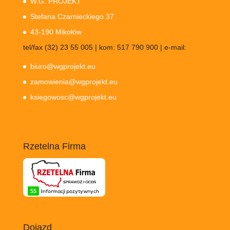
W.G. PROJEKT
Stefana Czarnieckiego 37
43-190 Mikołów
tel/fax (32) 23 55 005 | kom: 517 790 900 | e-mail:
biuro@wgprojekt.eu
zamowienia@wgprojekt.eu
ksiegowosc@wgprojekt.eu
Rzetelna Firma
Dojazd