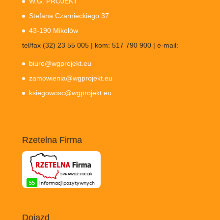
W.G. PROJEKT
Stefana Czarnieckiego 37
43-190 Mikołów
tel/fax (32) 23 55 005 | kom: 517 790 900 | e-mail:
biuro@wgprojekt.eu
zamowienia@wgprojekt.eu
ksiegowosc@wgprojekt.eu
Rzetelna Firma
Dojazd