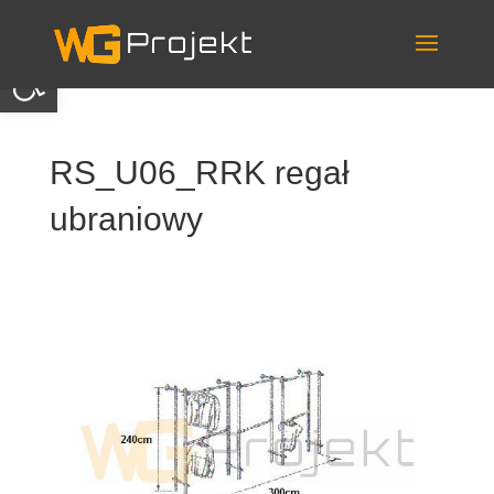
Skip
to
content
Otwórz pasek narzędzi
RS_U06_RRK regał
ubraniowy