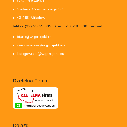
W.G. PROJEKT
Stefana Czarnieckiego 37
43-190 Mikołów
tel/fax (32) 23 55 005 | kom: 517 790 900 | e-mail:
biuro@wgprojekt.eu
zamowienia@wgprojekt.eu
ksiegowosc@wgprojekt.eu
Rzetelna Firma
Dojazd