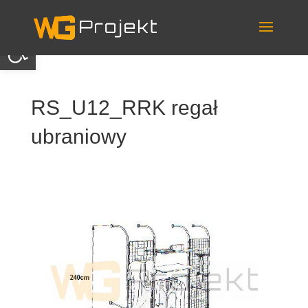
Skip
to
content
Otwórz pasek narzędzi
RS_U12_RRK regał
ubraniowy