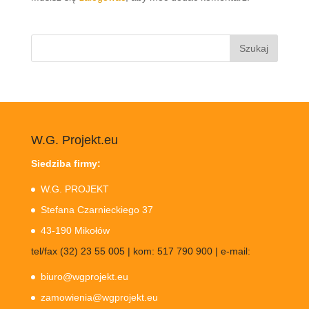
Szukaj:
W.G. Projekt.eu
Siedziba firmy:
W.G. PROJEKT
Stefana Czarnieckiego 37
43-190 Mikołów
tel/fax (32) 23 55 005 | kom: 517 790 900 | e-mail:
biuro@wgprojekt.eu
zamowienia@wgprojekt.eu