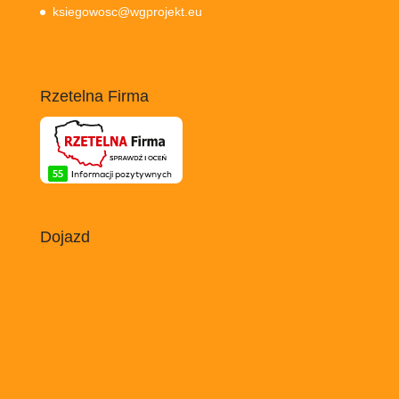
ksiegowosc@wgprojekt.eu
Rzetelna Firma
Dojazd