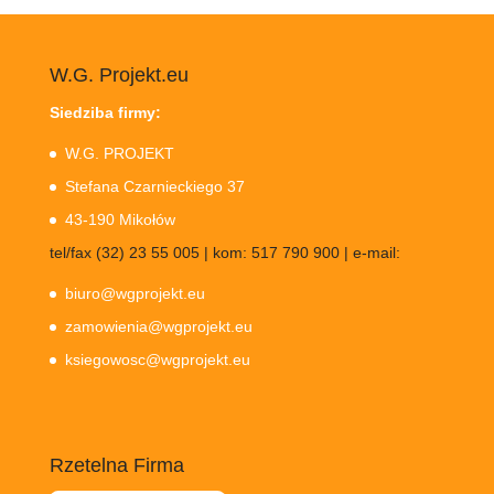
W.G. Projekt.eu
Siedziba firmy:
W.G. PROJEKT
Stefana Czarnieckiego 37
43-190 Mikołów
tel/fax (32) 23 55 005 | kom: 517 790 900 | e-mail:
biuro@wgprojekt.eu
zamowienia@wgprojekt.eu
ksiegowosc@wgprojekt.eu
Rzetelna Firma