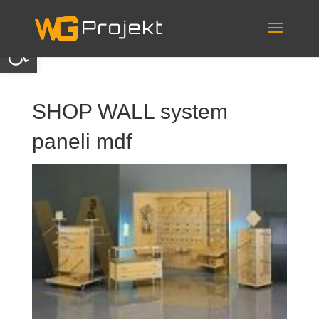
Skip
to
content
Otwórz pasek narzędzi
SHOP WALL system
paneli mdf