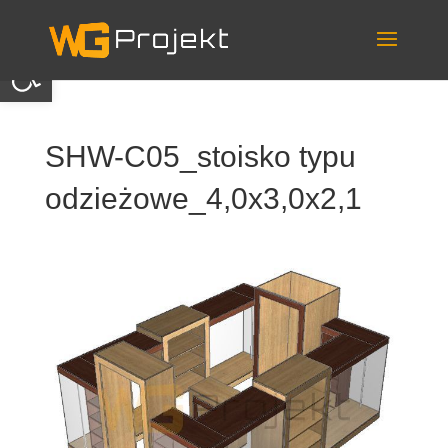
Skip
to
content
Otwórz pasek narzędzi
SHW-C05_stoisko typu
odzieżowe_4,0x3,0x2,1