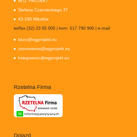
W.G. PROJEKT
Stefana Czarnieckiego 37
43-190 Mikołów
tel/fax (32) 23 55 005 | kom: 517 790 900 | e-mail:
biuro@wgprojekt.eu
zamowienia@wgprojekt.eu
ksiegowosc@wgprojekt.eu
Rzetelna Firma
Dojazd