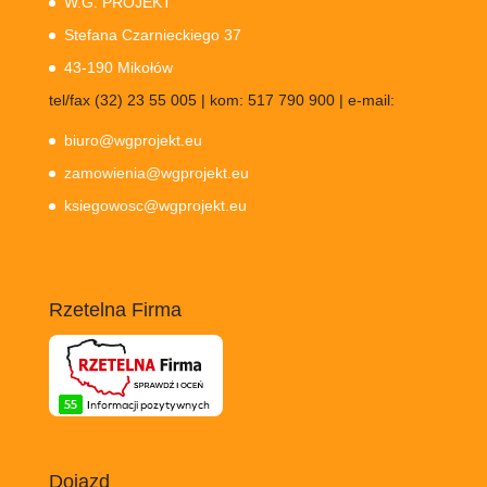
W.G. PROJEKT
Stefana Czarnieckiego 37
43-190 Mikołów
tel/fax (32) 23 55 005 | kom: 517 790 900 | e-mail:
biuro@wgprojekt.eu
zamowienia@wgprojekt.eu
ksiegowosc@wgprojekt.eu
Rzetelna Firma
Dojazd