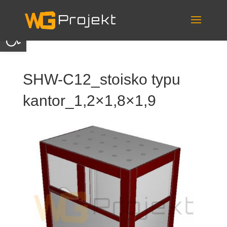
Skip
to
content
Otwórz pasek narzędzi
SHW-C12_stoisko typu
kantor_1,2×1,8×1,9