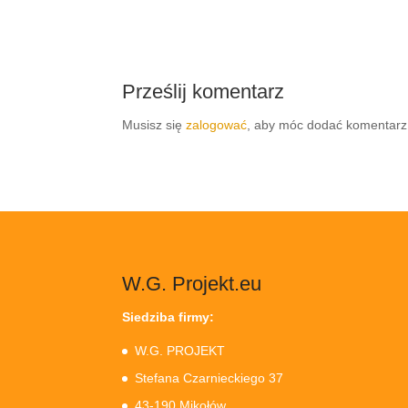
Prześlij komentarz
Musisz się
zalogować
, aby móc dodać komentarz
W.G. Projekt.eu
Siedziba firmy:
W.G. PROJEKT
Stefana Czarnieckiego 37
43-190 Mikołów