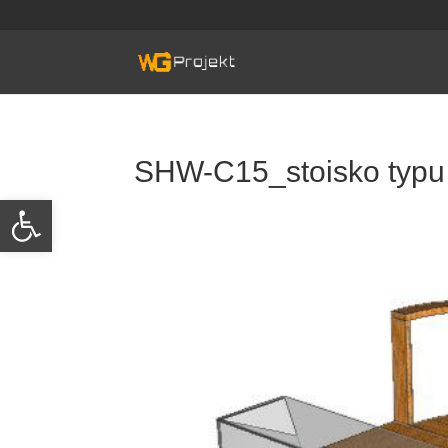
Skip
to
content
SHW-C15_stoisko typu
Otwórz pasek narzędzi