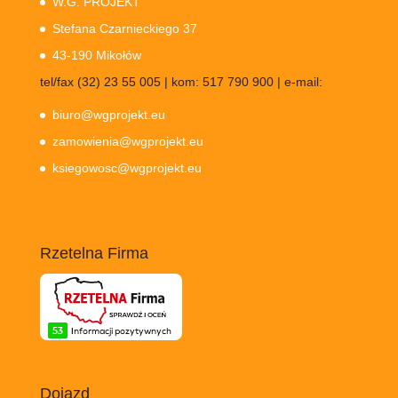
W.G. PROJEKT
Stefana Czarnieckiego 37
43-190 Mikołów
tel/fax (32) 23 55 005 | kom: 517 790 900 | e-mail:
biuro@wgprojekt.eu
zamowienia@wgprojekt.eu
ksiegowosc@wgprojekt.eu
Rzetelna Firma
Dojazd