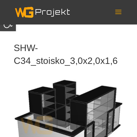
Skip
to
content
Otwórz pasek narzędzi
SHW-
C34_stoisko_3,0x2,0x1,6