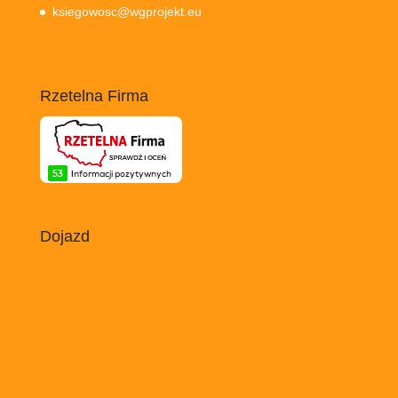
ksiegowosc@wgprojekt.eu
Rzetelna Firma
Dojazd