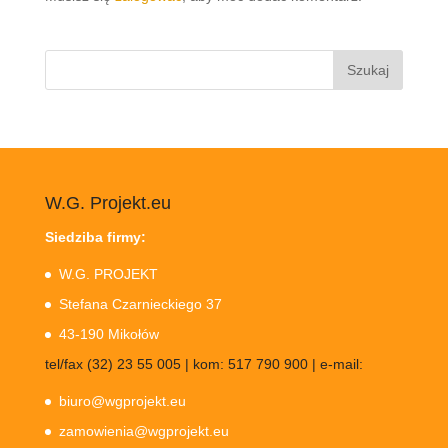
Szukaj:
W.G. Projekt.eu
Siedziba firmy:
W.G. PROJEKT
Stefana Czarnieckiego 37
43-190 Mikołów
tel/fax (32) 23 55 005 | kom: 517 790 900 | e-mail:
biuro@wgprojekt.eu
zamowienia@wgprojekt.eu