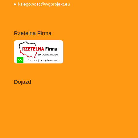
ksiegowosc@wgprojekt.eu
Rzetelna Firma
Dojazd