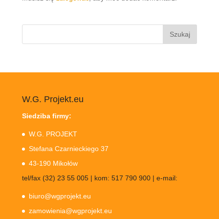
Szukaj:
W.G. Projekt.eu
Siedziba firmy:
W.G. PROJEKT
Stefana Czarnieckiego 37
43-190 Mikołów
tel/fax (32) 23 55 005 | kom: 517 790 900 | e-mail:
biuro@wgprojekt.eu
zamowienia@wgprojekt.eu