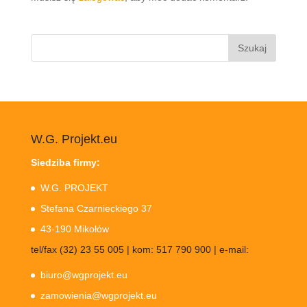
Szukaj:
W.G. Projekt.eu
Siedziba firmy:
W.G. PROJEKT
Stefana Czarnieckiego 37
43-190 Mikołów
tel/fax (32) 23 55 005 | kom: 517 790 900 | e-mail:
biuro@wgprojekt.eu
zamowienia@wgprojekt.eu