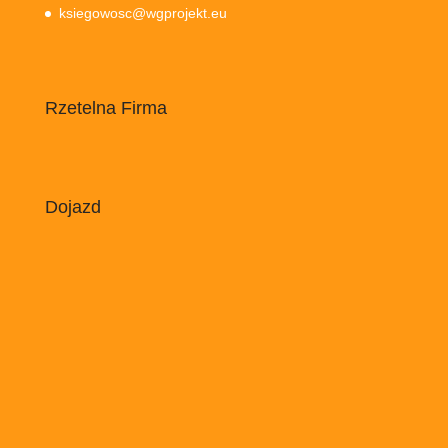
ksiegowosc@wgprojekt.eu
Rzetelna Firma
Dojazd