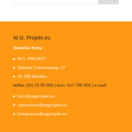
W.G. Projekt.eu
Siedziba firmy:
W.G. PROJEKT
Stefana Czarnieckiego 37
43-190 Mikołów
tel/fax (32) 23 55 005 | kom: 517 790 900 | e-mail:
biuro@wgprojekt.eu
zamowienia@wgprojekt.eu
ksiegowosc@wgprojekt.eu