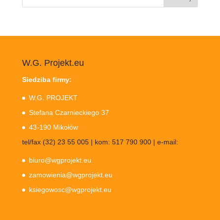
W.G. Projekt.eu
Siedziba firmy:
W.G. PROJEKT
Stefana Czarnieckiego 37
43-190 Mikołów
tel/fax (32) 23 55 005 | kom: 517 790 900 | e-mail:
biuro@wgprojekt.eu
zamowienia@wgprojekt.eu
ksiegowosc@wgprojekt.eu