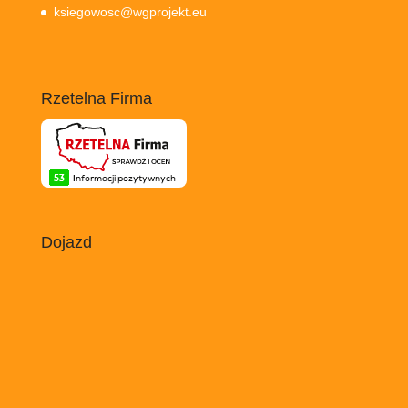
ksiegowosc@wgprojekt.eu
Rzetelna Firma
Dojazd