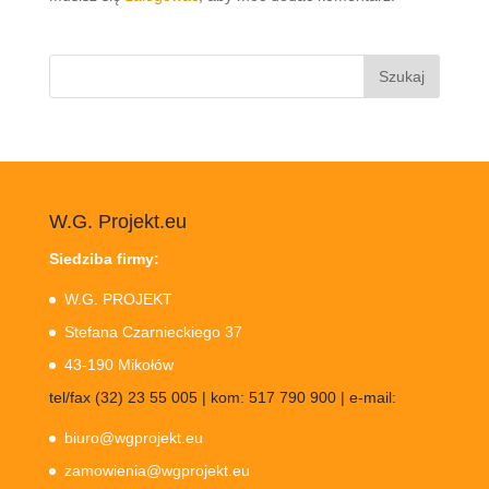
Szukaj:
W.G. Projekt.eu
Siedziba firmy:
W.G. PROJEKT
Stefana Czarnieckiego 37
43-190 Mikołów
tel/fax (32) 23 55 005 | kom: 517 790 900 | e-mail:
biuro@wgprojekt.eu
zamowienia@wgprojekt.eu