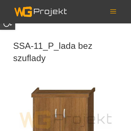
Skip
to
content
Otwórz pasek narzędzi
SSA-11_P_lada bez
szuflady