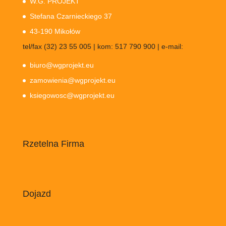
W.G. PROJEKT
Stefana Czarnieckiego 37
43-190 Mikołów
tel/fax (32) 23 55 005 | kom: 517 790 900 | e-mail:
biuro@wgprojekt.eu
zamowienia@wgprojekt.eu
ksiegowosc@wgprojekt.eu
Rzetelna Firma
Dojazd