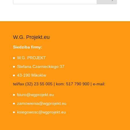
W.G. Projekt.eu
Siedziba firmy:
W.G. PROJEKT
Stefana Czarnieckiego 37
43-190 Mikołów
tel/fax (32) 23 55 005 | kom: 517 790 900 | e-mail:
biuro@wgprojekt.eu
zamowienia@wgprojekt.eu
ksiegowosc@wgprojekt.eu