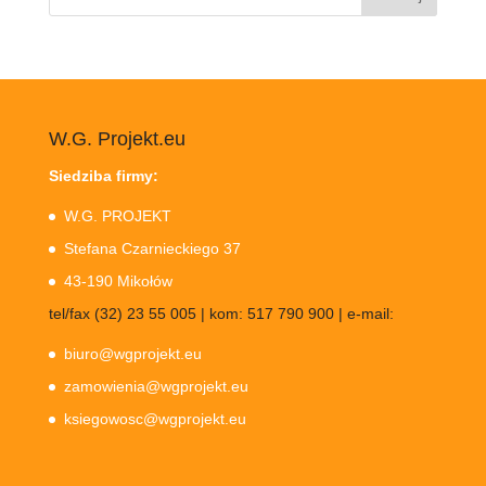
W.G. Projekt.eu
Siedziba firmy:
W.G. PROJEKT
Stefana Czarnieckiego 37
43-190 Mikołów
tel/fax (32) 23 55 005 | kom: 517 790 900 | e-mail:
biuro@wgprojekt.eu
zamowienia@wgprojekt.eu
ksiegowosc@wgprojekt.eu