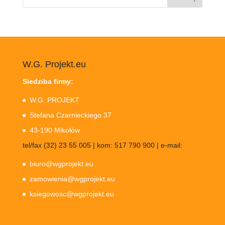
W.G. Projekt.eu
Siedziba firmy:
W.G. PROJEKT
Stefana Czarnieckiego 37
43-190 Mikołów
tel/fax (32) 23 55 005 | kom: 517 790 900 | e-mail:
biuro@wgprojekt.eu
zamowienia@wgprojekt.eu
ksiegowosc@wgprojekt.eu