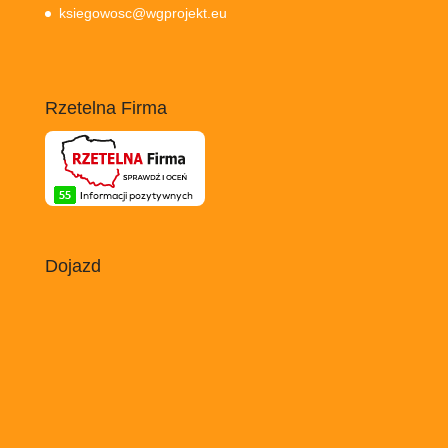
ksiegowosc@wgprojekt.eu
Rzetelna Firma
Dojazd