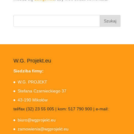
Szukaj:
W.G. Projekt.eu
Siedziba firmy:
W.G. PROJEKT
Stefana Czarnieckiego 37
43-190 Mikołów
tel/fax (32) 23 55 005 | kom: 517 790 900 | e-mail:
biuro@wgprojekt.eu
zamowienia@wgprojekt.eu