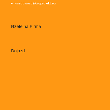
ksiegowosc@wgprojekt.eu
Rzetelna Firma
Dojazd