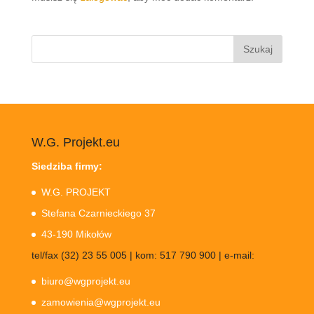
Szukaj:
W.G. Projekt.eu
Siedziba firmy:
W.G. PROJEKT
Stefana Czarnieckiego 37
43-190 Mikołów
tel/fax (32) 23 55 005 | kom: 517 790 900 | e-mail:
biuro@wgprojekt.eu
zamowienia@wgprojekt.eu