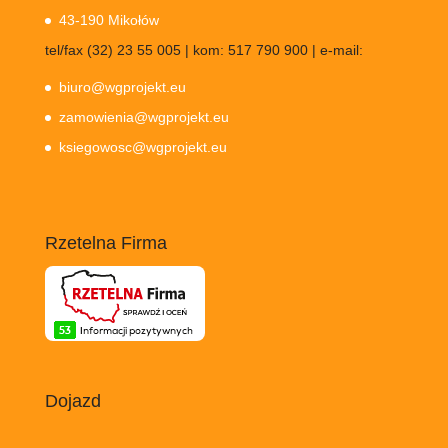
43-190 Mikołów
tel/fax (32) 23 55 005 | kom: 517 790 900 | e-mail:
biuro@wgprojekt.eu
zamowienia@wgprojekt.eu
ksiegowosc@wgprojekt.eu
Rzetelna Firma
Dojazd