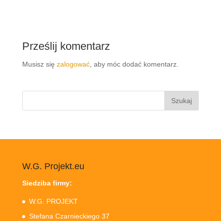
Prześlij komentarz
Musisz się
zalogować
, aby móc dodać komentarz.
Szukaj:
W.G. Projekt.eu
Siedziba firmy:
W.G. PROJEKT
Stefana Czarnieckiego 37