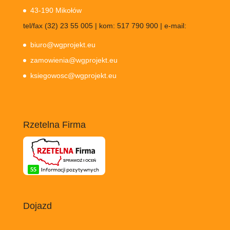
43-190 Mikołów
tel/fax (32) 23 55 005 | kom: 517 790 900 | e-mail:
biuro@wgprojekt.eu
zamowienia@wgprojekt.eu
ksiegowosc@wgprojekt.eu
Rzetelna Firma
Dojazd