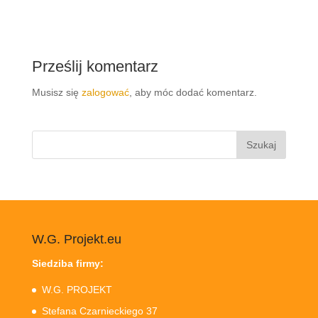
Prześlij komentarz
Musisz się
zalogować
, aby móc dodać komentarz.
Szukaj:
W.G. Projekt.eu
Siedziba firmy:
W.G. PROJEKT
Stefana Czarnieckiego 37