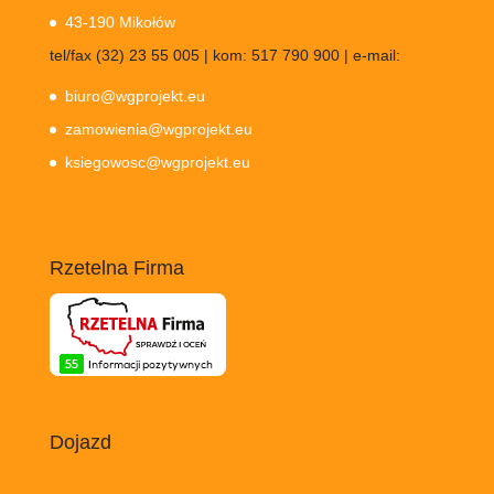
43-190 Mikołów
tel/fax (32) 23 55 005 | kom: 517 790 900 | e-mail:
biuro@wgprojekt.eu
zamowienia@wgprojekt.eu
ksiegowosc@wgprojekt.eu
Rzetelna Firma
Dojazd