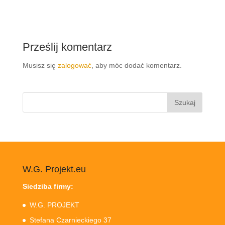
Prześlij komentarz
Musisz się
zalogować
, aby móc dodać komentarz.
Szukaj:
W.G. Projekt.eu
Siedziba firmy:
W.G. PROJEKT
Stefana Czarnieckiego 37